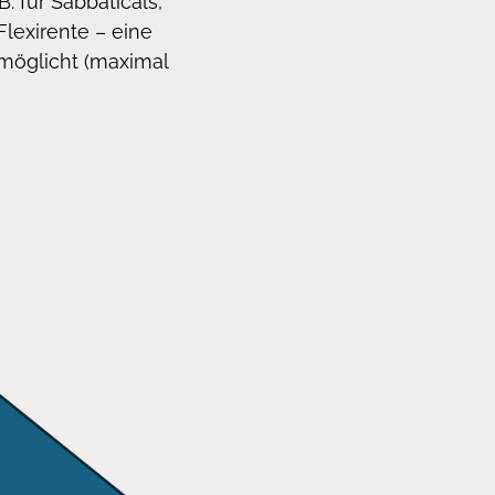
. für Sabbaticals,
Flexirente – eine
rmöglicht (maximal