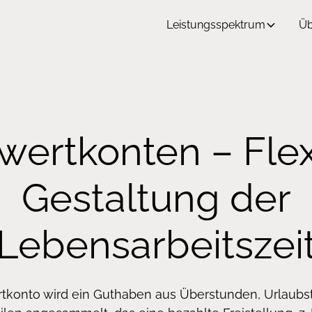
Leistungsspektrum
Üb
twertkonten – Flex
Gestaltung der
Lebensarbeitszei
tkonto wird ein Guthaben aus Überstunden, Urlaubs