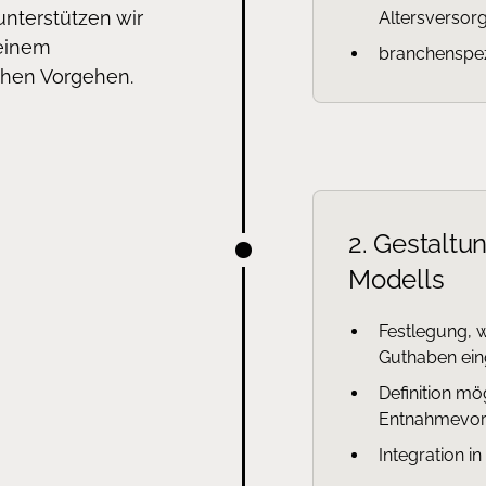
nterstützen wir
Altersversorg
 einem
branchenspez
chen Vorgehen.
2. Gestaltu
Modells
Festlegung, w
Guthaben ei
Definition mö
Entnahmevo
Integration i